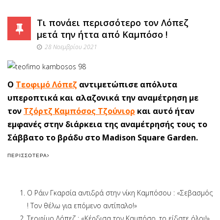
Τι πονάει περισσότερο τον Λόπεζ
μετά την ήττα από Καμπόσο !
28 Νοεμβρίου 2021
O
Τεοφιμό Λόπεζ
αντιμετώπισε απόλυτα
υπεροπτικά και αλαζονικά την αναμέτρηση με
τον
Τζόρτζ Καμπόσος Τζούνιορ
και αυτό ήταν
εμφανές στην διάρκεια της αναμέτρησής τους το
Σάββατο το βράδυ στο Madison Square Garden.
ΠΕΡΙΣΣΌΤΕΡΑ
Ο Ράιν Γκαρσία αντιδρά στην νίκη Καμπόσου : «Σεβασμός
! Τον θέλω για επόμενο αντίπαλο!»
Τεοφίμο Λόπεζ : «Κέρδισα τον Καμπόσο, το είδατε όλοι!»