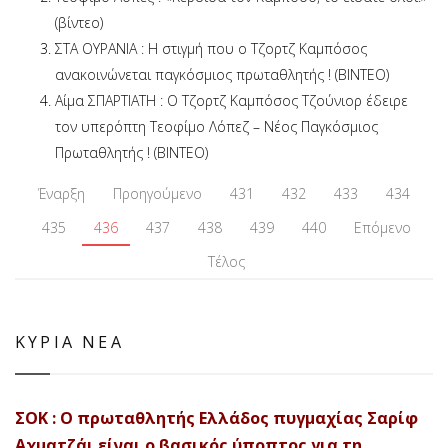
(βίντεο)
ΣΤΑ ΟΥΡΑΝΙΑ : Η στιγμή που ο Τζορτζ Καμπόσος
ανακοινώνεται παγκόσμιος πρωταθλητής ! (ΒΙΝΤΕΟ)
Αίμα ΣΠΑΡΤΙΑΤΗ : Ο Τζορτζ Καμπόσος Τζούνιορ έδειρε
τον υπερόπτη Τεοφίμο Λόπεζ – Νέος Παγκόσμιος
Πρωταθλητής ! (ΒΙΝΤΕΟ)
Έναρξη
Προηγούμενο
431
432
433
434
435
436
437
438
439
440
Επόμενο
Τέλος
ΚΥΡΙΑ ΝΕΑ
ΣΟΚ : Ο πρωταθλητής Ελλάδος πυγμαχίας Σαρίφ
Αχματζάι είναι ο βασικός ύποπτος για τη