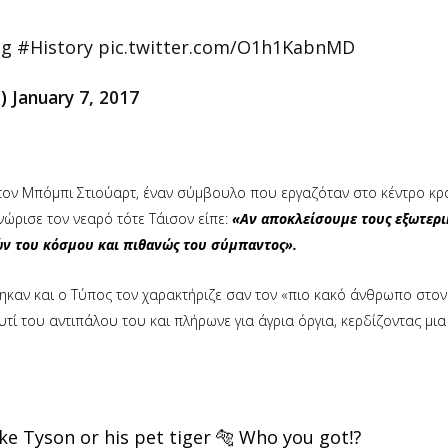
ng
#History
pic.twitter.com/O1h1KabnMD
1)
January 7, 2017
τον Μπόμπι Στιούαρτ, έναν σύμβουλο που εργαζόταν στο κέντρο κρ
νώρισε τον νεαρό τότε Τάισον είπε:
«Αν αποκλείσουμε τους εξωτερι
ών του κόσμου και πιθανώς του σύμπαντος».
τηκαν και ο Τύπος τον χαρακτήριζε σαν τον «πιο κακό άνθρωπο στον
τί του αντιπάλου του και πλήρωνε για άγρια ​​όργια, κερδίζοντας μι
ike Tyson or his pet tiger 🐅 Who you got⁉️