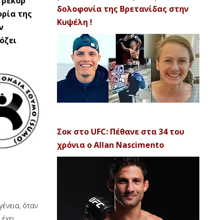
 ρεκόρ
δολοφονία της Βρετανίδας στην
ορία της
Κυψέλη !
ν
όζει
Σοκ στο UFC: Πέθανε στα 34 του
χρόνια ο Allan Nascimento
γένεια, όταν
 έχει