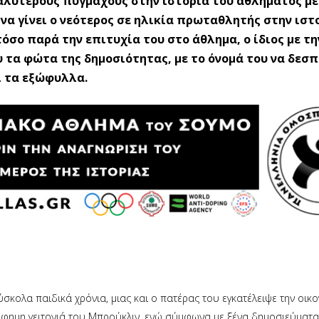
καλύτερους πυγμάχους στην ιστορία του αθλήματος με
 να γίνει ο νεότερος σε ηλικία πρωταθλητής στην ιστ
σο παρά την επιτυχία του στο άθλημα, ο ίδιος με τη
τα φώτα της δημοσιότητας, με το όνομά του να δεσπ
εί τα εξώφυλλα.
σκολα παιδικά χρόνια, μιας και ο πατέρας του εγκατέλειψε την οικο
κόφημη γειτονιά του Μπρούκλιν, ενώ σύμφωνα με ξένα δημοσιεύματα