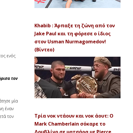
Khabib : Άρπαξε τη ζώνη από τον
Jake Paul και τη φόρεσε ο ίδιος
στον Usman Nurmagomedov!
(Βίντεο)
τος ενός
ώρισα τον
άτησε μία
μη έναν
Τρία νοκ ντάουν και νοκ άουτ: Ο
ετά τον
Mark Chamberlain σόκαρε το
Δουβλίνο σε ματσάρα με Pierce