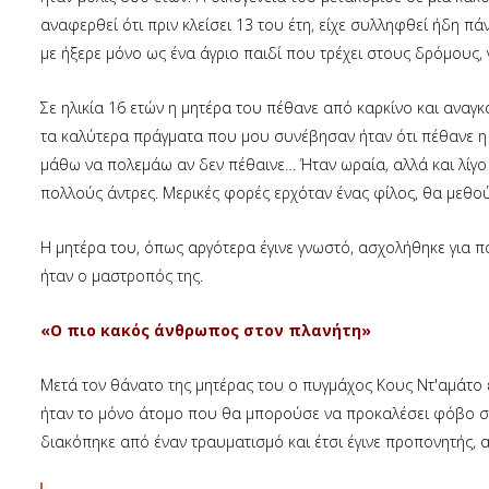
αναφερθεί ότι πριν κλείσει 13 του έτη, είχε συλληφθεί ήδη π
με ήξερε μόνο ως ένα άγριο παιδί που τρέχει στους δρόμους,
Σε ηλικία 16 ετών η μητέρα του πέθανε από καρκίνο και αναγ
τα καλύτερα πράγματα που μου συνέβησαν ήταν ότι πέθανε η 
μάθω να πολεμάω αν δεν πέθαινε… Ήταν ωραία, αλλά και λίγο ε
πολλούς άντρες. Μερικές φορές ερχόταν ένας φίλος, θα μεθούσ
Η μητέρα του, όπως αργότερα έγινε γνωστό, ασχολήθηκε για πο
ήταν ο μαστροπός της.
«Ο πιο κακός άνθρωπος στον πλανήτη»
Μετά τον θάνατο της μητέρας του ο πυγμάχος Κους Ντ'αμάτο έ
ήταν το μόνο άτομο που θα μπορούσε να προκαλέσει φόβο στ
διακόπηκε από έναν τραυματισμό και έτσι έγινε προπονητής, α