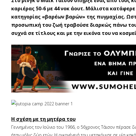
Στο ρινγκ ο Μάικ Τάισον υπήρξε ένας από τους 
καριέρας 50-6 με 44 νοκ άουτ. Μάλιστα κατάφερε
κατηγορίας «βαρέων βαρών» της πυγμαχίας. Ωστό
προσωπική του ζωή τραβούσε διαρκώς πάνω του 
συχνά σε τίτλους και με την εικόνα του να κοσμ
Η σχέση με τη μητέρα του
Γεννημένος τον Ιούνιο του 1966, ο 56χρονος Τάισον πέρασε δύ
ήταν μόλις δύο ετών. Η οικογένειά του μετακόμισε σε μία κα