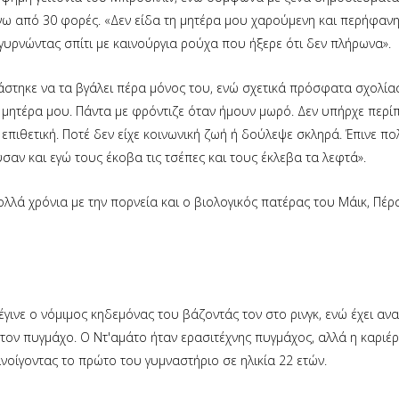
άνω από 30 φορές. «Δεν είδα τη μητέρα μου χαρούμενη και περήφανη 
 γυρνώντας σπίτι με καινούργια ρούχα που ήξερε ότι δεν πλήρωνα».
κάστηκε να τα βγάλει πέρα μόνος του, ενώ σχετικά πρόσφατα σχολία
μητέρα μου. Πάντα με φρόντιζε όταν ήμουν μωρό. Δεν υπήρχε περί
πιθετική. Ποτέ δεν είχε κοινωνική ζωή ή δούλεψε σκληρά. Έπινε πολ
αν και εγώ τους έκοβα τις τσέπες και τους έκλεβα τα λεφτά».
λλά χρόνια με την πορνεία και ο βιολογικός πατέρας του Μάικ, Πέρ
γινε ο νόμιμος κηδεμόνας του βάζοντάς τον στο ρινγκ, ενώ έχει ανα
ον πυγμάχο. Ο Ντ'αμάτο ήταν ερασιτέχνης πυγμάχος, αλλά η καριέ
νοίγοντας το πρώτο του γυμναστήριο σε ηλικία 22 ετών.