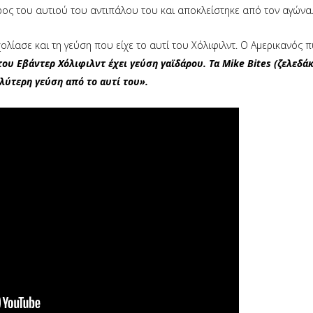
έρος του αυτιού του αντιπάλου του και αποκλείστηκε από τον αγώνα
λίασε και τη γεύση που είχε το αυτί του Χόλιφιλντ. Ο Αμερικανός 
του Εβάντερ Χόλιφιλντ έχει γεύση γαϊδάρου. Τα Mike Bites (ζελεδά
λύτερη γεύση από το αυτί του».