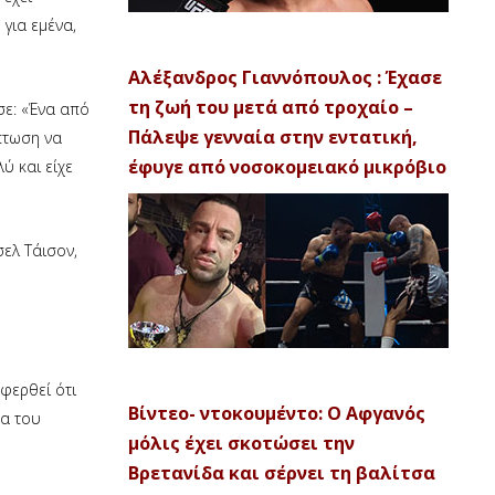
για εμένα,
Αλέξανδρος Γιαννόπουλος : Έχασε
τη ζωή του μετά από τροχαίο –
σε: «Ένα από
Πάλεψε γενναία στην εντατική,
πτωση να
έφυγε από νοσοκομειακό μικρόβιο
ύ και είχε
σελ Τάισον,
φερθεί ότι
Βίντεο- ντοκουμέντο: Ο Αφγανός
ρα του
μόλις έχει σκοτώσει την
Βρετανίδα και σέρνει τη βαλίτσα