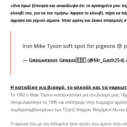
«Ένα πρωί ξύπνησα και ανακάλυψα ότι το αγαπημένο μου περι
κλουβί του, για να τον τιμήσω. Άφησα το κλουβί, πήγα να πά
όρμησα και γέμισε αίματα. Ήταν κρύος και έκανε σπασμούς 
Iron Mike Tyson soft spot for pigeons 😍
p
— Gʀᴇɢᴀʀɪᴏᴜs Gᴇɴɪᴜs🇰🇪 (@Mr_Gash254)
Η καταδίκη για βιασμό, το αλκοόλ και τα ναρκω
Το 1992 ο Μάικ Τάισον καταδικάστηκε για τον βιασμό μιας 18
Αποφυλακίστηκε το 1995 και επέστρεψε στην πυγμαχία αργότε
συμπεριλαμβανομένων των Τζορτζ Φόρμαν, Μοχάμεντ Άλι και Ε
Ο αγώνας του με τον Χόλιφιλντ ήταν αυτός που έμεινε στην ισ