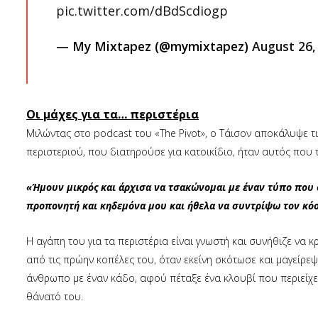
pic.twitter.com/dBdScdiogp
— My Mixtapez (@mymixtapez)
August 26,
Οι μάχες για τα… περιστέρια
Μιλώντας στο podcast του «The Pivot», ο Τάισον αποκάλυψε τ
περιστεριού, που διατηρούσε για κατοικίδιο, ήταν αυτός που 
«Ήμουν μικρός και άρχισα να τσακώνομαι με έναν τύπο που 
προπονητή και κηδεμόνα μου και ήθελα να συντρίψω τον κό
Η αγάπη του για τα περιστέρια είναι γνωστή και συνήθιζε να 
από τις πρώην κοπέλες του, όταν εκείνη σκότωσε και μαγείρ
άνθρωπο με έναν κάδο, αφού πέταξε ένα κλουβί που περιείχε 
θάνατό του.