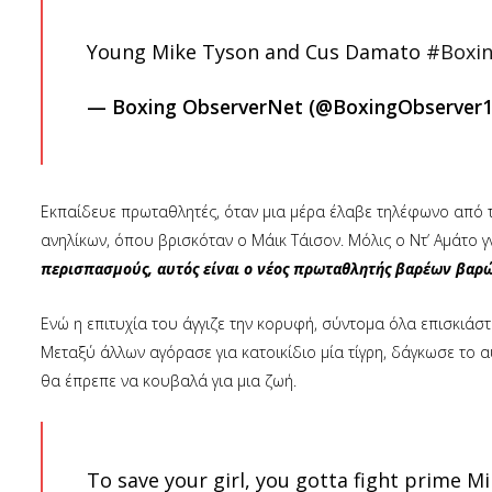
Young Mike Tyson and Cus Damato
#Boxi
— Boxing ObserverNet (@BoxingObserver
Εκπαίδευε πρωταθλητές, όταν μια μέρα έλαβε τηλέφωνο από 
ανηλίκων, όπου βρισκόταν ο Μάικ Τάισον. Μόλις ο Ντ’ Αμάτο γ
περισπασμούς, αυτός είναι ο νέος πρωταθλητής βαρέων βαρ
Ενώ η επιτυχία του άγγιζε την κορυφή, σύντομα όλα επισκιάσ
Μεταξύ άλλων αγόρασε για κατοικίδιο μία τίγρη, δάγκωσε το αυ
θα έπρεπε να κουβαλά για μια ζωή.
To save your girl, you gotta fight prime M