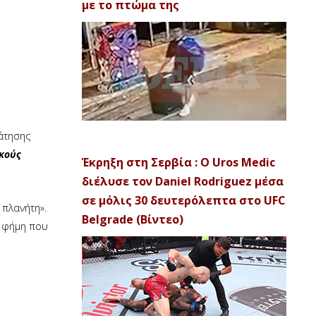
με το πτώμα της
άτησης
κούς
Έκρηξη στη Σερβία : Ο Uros Medic
διέλυσε τον Daniel Rodriguez μέσα
σε μόλις 30 δευτερόλεπτα στο UFC
 πλανήτη».
Belgrade (Βίντεο)
α φήμη που