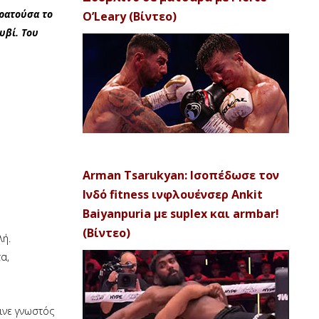
κρατούσα το
O’Leary (Βίντεο)
υβί. Του
Arman Tsarukyan: Ισοπέδωσε τον
Ινδό fitness ινφλουένσερ Ankit
Baiyanpuria με suplex και armbar!
(Βίντεο)
λή.
α,
ινε γνωστός