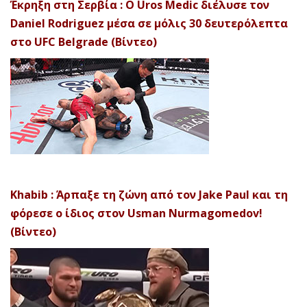
Έκρηξη στη Σερβία : Ο Uros Medic διέλυσε τον
Daniel Rodriguez μέσα σε μόλις 30 δευτερόλεπτα
στο UFC Belgrade (Βίντεο)
Khabib : Άρπαξε τη ζώνη από τον Jake Paul και τη
φόρεσε ο ίδιος στον Usman Nurmagomedov!
(Βίντεο)