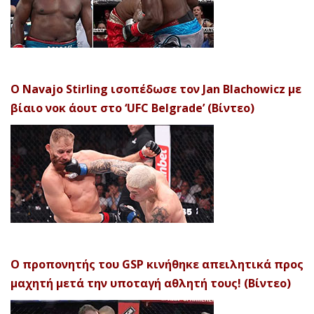
Ο Navajo Stirling ισοπέδωσε τον Jan Blachowicz με
βίαιο νοκ άουτ στο ‘UFC Belgrade’ (Βίντεο)
Ο προπονητής του GSP κινήθηκε απειλητικά προς
μαχητή μετά την υποταγή αθλητή τους! (Βίντεο)