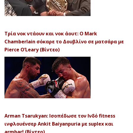
Τρία νοκ ντάουν και νοκ άουτ: Ο Mark
Chamberlain σόκαρε το Δουβλίνο σε ματσάρα με
Pierce O’Leary (Βίντεο)
Arman Tsarukyan: Ισοπέδωσε τον Ινδό fitness
ινφλουένσερ Ankit Baiyanpuria με suplex και
armbar! (Βίντεο)