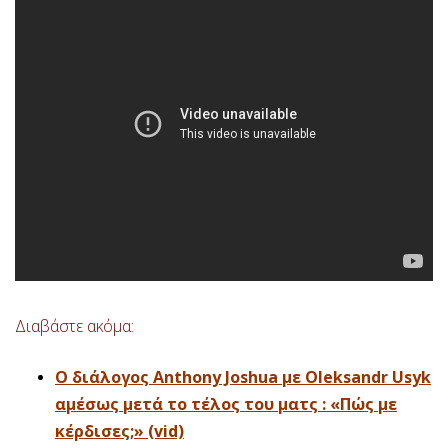
Διαβάστε ακόμα:
Ο διάλογος Anthony Joshua με Oleksandr Usyk
αμέσως μετά το τέλος του ματς : «Πώς με
κέρδισες;» (vid)