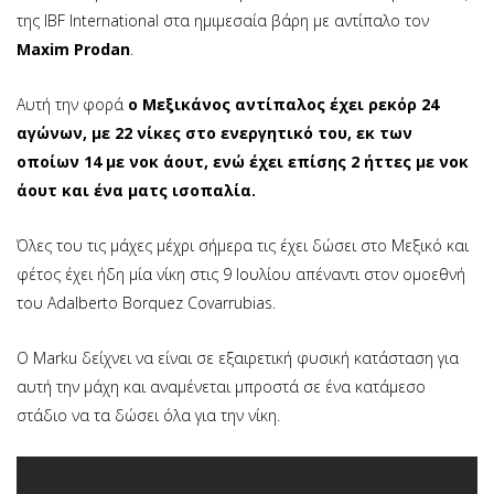
της IBF International στα ημιμεσαία βάρη με αντίπαλο τον
Maxim Prodan
.
Αυτή την φορά
ο Μεξικάνος αντίπαλος έχει ρεκόρ 24
αγώνων, με 22 νίκες στο ενεργητικό του, εκ των
οποίων 14 με νοκ άουτ, ενώ έχει επίσης 2 ήττες με νοκ
άουτ και ένα ματς ισοπαλία.
Όλες του τις μάχες μέχρι σήμερα τις έχει δώσει στο Μεξικό και
φέτος έχει ήδη μία νίκη στις 9 Ιουλίου απέναντι στον ομοεθνή
του Adalberto Borquez Covarrubias.
Ο Marku δείχνει να είναι σε εξαιρετική φυσική κατάσταση για
αυτή την μάχη και αναμένεται μπροστά σε ένα κατάμεσο
στάδιο να τα δώσει όλα για την νίκη.