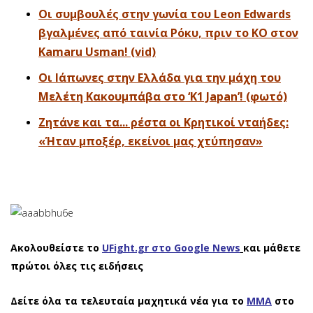
Οι συμβουλές στην γωνία του Leon Edwards
βγαλμένες από ταινία Ρόκυ, πριν το ΚΟ στον
Kamaru Usman! (vid)
Οι Ιάπωνες στην Ελλάδα για την μάχη του
Μελέτη Κακουμπάβα στο ‘Κ1 Japan’! (φωτό)
Ζητάνε και τα... ρέστα οι Κρητικοί νταήδες:
«Ήταν μποξέρ, εκείνοι μας χτύπησαν»
Ακολουθείστε το
UFight.gr στο Google News
και μάθετε
πρώτοι όλες τις ειδήσεις
Δείτε όλα τα τελευταία μαχητικά νέα για το
ΜΜΑ
στο