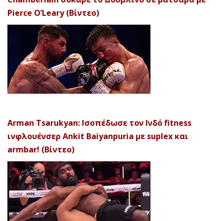
Pierce O’Leary (Βίντεο)
Arman Tsarukyan: Ισοπέδωσε τον Ινδό fitness
ινφλουένσερ Ankit Baiyanpuria με suplex και
armbar! (Βίντεο)