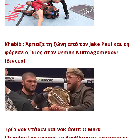
Khabib : Άρπαξε τη ζώνη από τον Jake Paul και τη
φόρεσε ο ίδιος στον Usman Nurmagomedov!
(Βίντεο)
Τρία νοκ ντάουν και νοκ άουτ: Ο Mark
Chamberlain σόκαρε το Δουβλίνο σε ματσάρα με