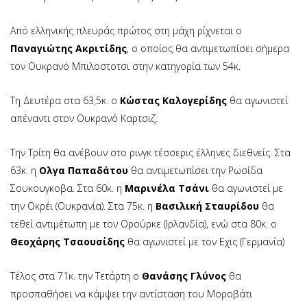
Από ελληνικής πλευράς πρώτος στη μάχη ρίχνεται ο
Παναγιώτης Ακριτίδης
, ο οποίος θα αντιμετωπίσει σήμερα
τον Ουκρανό Μπιλοστοτσι στην κατηγορία των 54κ.
Τη Δευτέρα στα 63,5κ. ο
Κώστας Καλογερίδης
θα αγωνιστεί
απέναντι στον Ουκρανό Καρτσιζ.
Την Τρίτη θα ανέβουν στο ρινγκ τέσσερις έλληνες διεθνείς. Στα
63κ. η
Ολγα Παπαδάτου
θα αντιμετωπίσει την Ρωσίδα
Σουκουγκοβα. Στα 60κ. η
Μαρινέλα Τσάνι
θα αγωνιστεί με
την Οκρέι (Ουκρανία). Στα 75κ. η
Βασιλική Σταυρίδου
θα
τεθεί αντιμέτωπη με τον Ορούρκε (Ιρλανδία), ενώ στα 80κ. ο
Θεοχάρης Τσαουσίδης
θα αγωνιστεί με τον Εχις (Γερμανία)
Τέλος στα 71κ. την Τετάρτη ο
Θανάσης Γλύνος
θα
προσπαθήσει να κάμψει την αντίσταση του Μοροβάτι