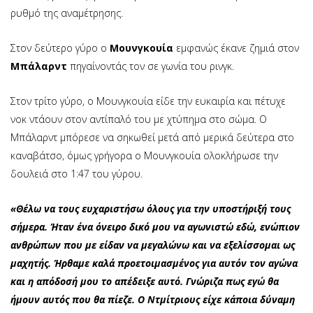
ρυθμό της αναμέτρησης.
Στον δεύτερο γύρο ο
Μουνγκουία
εμφανώς έκανε ζημιά στον
Μπάλαρντ
πηγαίνοντάς τον σε γωνία του ρινγκ.
Στον τρίτο γύρο, ο Μουνγκουία είδε την ευκαιρία και πέτυχε
νοκ ντάουν στον αντίπαλό του με χτύπημα στο σώμα. Ο
Μπάλαρντ μπόρεσε να σηκωθεί μετά από μερικά δεύτερα στο
καναβάτσο, όμως γρήγορα ο Μουνγκουία ολοκλήρωσε την
δουλειά στο 1:47 του γύρου.
«Θέλω να τους ευχαριστήσω όλους για την υποστήριξή τους
σήμερα. Ήταν ένα όνειρο δικό μου να αγωνιστώ εδώ, ενώπιον
ανθρώπων που με είδαν να μεγαλώνω και να εξελίσσομαι ως
μαχητής. Ήρθαμε καλά προετοιμασμένος για αυτόν τον αγώνα
και η απόδοσή μου το απέδειξε αυτό. Γνώριζα πως εγώ θα
ήμουν αυτός που θα πίεζε. Ο Ντμίτριους είχε κάποια δύναμη