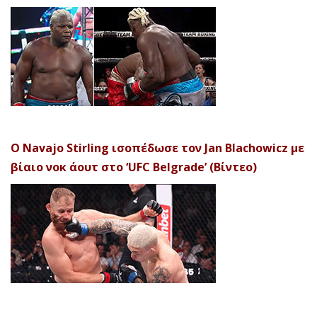
Ο Navajo Stirling ισοπέδωσε τον Jan Blachowicz με
βίαιο νοκ άουτ στο ‘UFC Belgrade’ (Βίντεο)