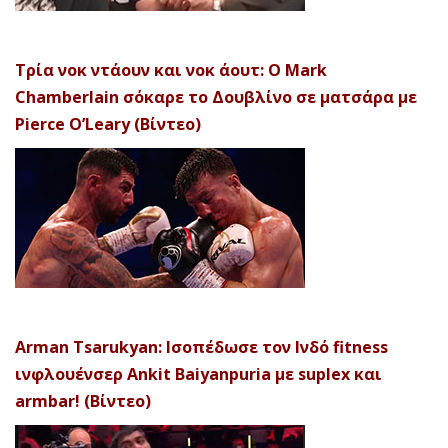
Τρία νοκ ντάουν και νοκ άουτ: Ο Mark
Chamberlain σόκαρε το Δουβλίνο σε ματσάρα με
Pierce O’Leary (Βίντεο)
Arman Tsarukyan: Ισοπέδωσε τον Ινδό fitness
ινφλουένσερ Ankit Baiyanpuria με suplex και
armbar! (Βίντεο)