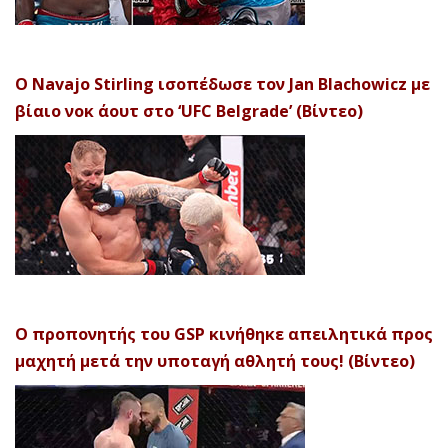
Ο Navajo Stirling ισοπέδωσε τον Jan Blachowicz με
βίαιο νοκ άουτ στο ‘UFC Belgrade’ (Βίντεο)
Ο προπονητής του GSP κινήθηκε απειλητικά προς
μαχητή μετά την υποταγή αθλητή τους! (Βίντεο)