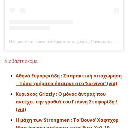
Η δημοσίευση κοινοποιήθηκε από το χρήστη Παναγιωτης Καραγκούνιας (@takis_147)
Διαβάστε ακόμα :
Αθηνά Ευμορφιάδη : Σπαρακτική αποχώρηση
– Πόσα χρήματα έπαιρνε στο ‘Survivor’ (vid)
Κυριάκος Grizzly : Ο μόνος άντρας που
αντέχει την γροθιά του Γιάννη Στοφορίδη !
(vid)
Η μάχη των Strongmen : Το ‘Βουνό’ Χάφτχορ
Μπγιόρνσον απέναντι στον Έντι Χολ 19