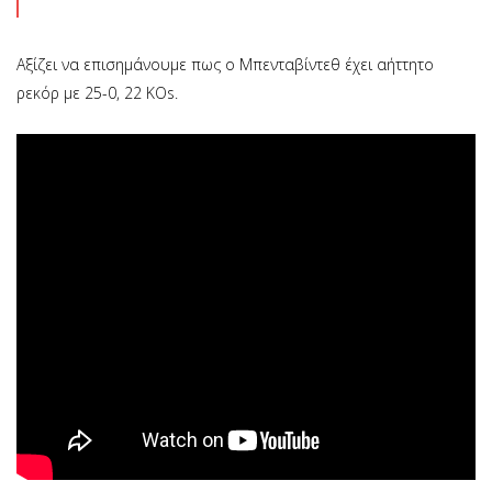
Αξίζει να επισημάνουμε πως ο Μπενταβίντεθ έχει αήττητο
ρεκόρ με 25-0, 22 KOs.