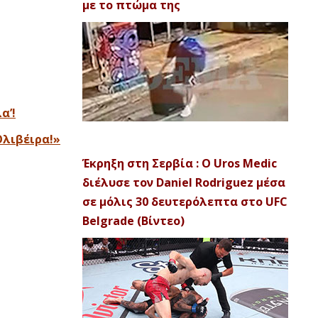
με το πτώμα της
α’!
Ολιβέιρα!»
Έκρηξη στη Σερβία : Ο Uros Medic
διέλυσε τον Daniel Rodriguez μέσα
σε μόλις 30 δευτερόλεπτα στο UFC
Belgrade (Βίντεο)