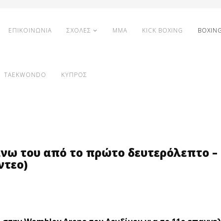
ΕΠΙΚΟΙΝΩΝΙΑ
ΣΧΟΛΕΣ
MMA
KICK BOXING
BOXIN
TAEKWONDO
ΚΥΠΡΟΣ
νω του από το πρώτο δευτερόλεπτο –
ντεο)