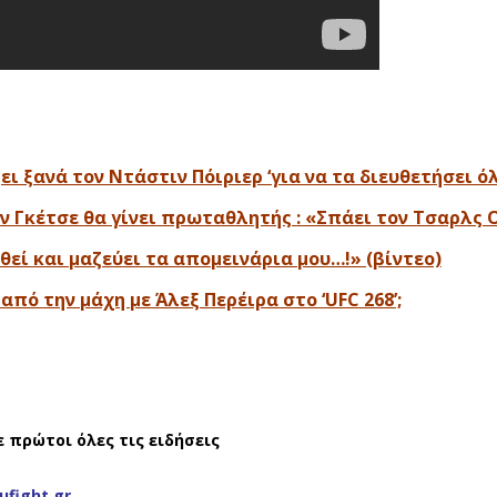
ι ξανά τον Ντάστιν Πόιριερ ‘για να τα διευθετήσει όλ
 Γκέτσε θα γίνει πρωταθλητής : «Σπάει τον Τσαρλς 
θεί και μαζεύει τα απομεινάρια μου…!» (βίντεο)
πό την μάχη με Άλεξ Περέιρα στο ‘UFC 268’;
ε πρώτοι όλες τις ειδήσεις
ufight.gr