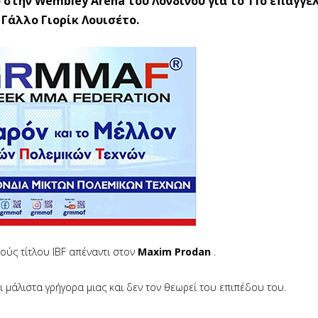
 στην Wembley Arena του Λονδίνου για το 11ο επαγγε
Γάλλο Γιορίκ Λουισέτο.
ούς τίτλου IBF απέναντι στον
Maxim Prodan
.
 μάλιστα γρήγορα μιας και δεν τον θεωρεί του επιπέδου του.