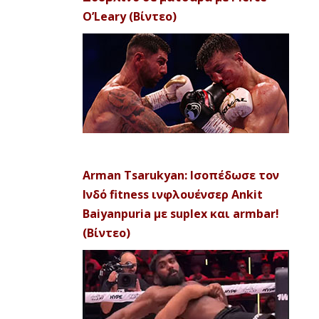
O’Leary (Βίντεο)
Arman Tsarukyan: Ισοπέδωσε τον
Ινδό fitness ινφλουένσερ Ankit
Baiyanpuria με suplex και armbar!
(Βίντεο)