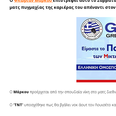
Ο
Φλωριάν Μάρκου
επιστρέφει αυτό το Σάββατο
ματς πυγμαχίας της καριέρας του απέναντι στον 
Ο
Μάρκου
προέρχεται από την σπουδαία νίκη στο ματς διεθν
Ο
‘TNT’
υποσχέθηκε πως θα βγάλει νοκ άουτ τον Λουισέτο και