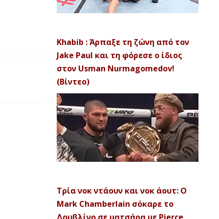
Khabib : Άρπαξε τη ζώνη από τον
Jake Paul και τη φόρεσε ο ίδιος
στον Usman Nurmagomedov!
(Βίντεο)
Τρία νοκ ντάουν και νοκ άουτ: Ο
Mark Chamberlain σόκαρε το
Δουβλίνο σε ματσάρα με Pierce