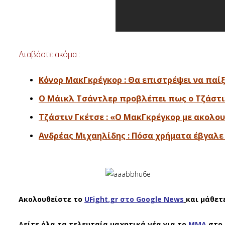
Διαβάστε ακόμα :
Κόνορ ΜακΓκρέγκορ : Θα επιστρέψει να παίξε
Ο Μάικλ Τσάντλερ προβλέπει πως ο Τζάστιν
Τζάστιν Γκέτσε : «Ο ΜακΓκρέγκορ με ακολου
Ανδρέας Μιχαηλίδης : Πόσα χρήματα έβγαλε α
Ακολουθείστε το
UFight.gr στο Google News
και μάθετ
Δείτε όλα τα τελευταία μαχητικά νέα για το
ΜΜΑ
στο