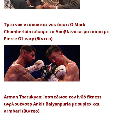
Τρία νοκ ντάουν και νοκ άουτ: Ο Mark
Chamberlain σόκαρε το Δουβλίνο σε ματσάρα με
Pierce O’Leary (Βίντεο)
Arman Tsarukyan: Ισοπέδωσε τον Ινδό fitness
ινφλουένσερ Ankit Baiyanpuria με suplex και
armbar! (Βίντεο)