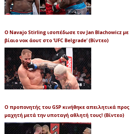
Ο Navajo Stirling ισοπέδωσε τον Jan Blachowicz με
βίαιο νοκ άουτ στο ‘UFC Belgrade’ (Βίντεο)
Ο προπονητής του GSP κινήθηκε απειλητικά προς
μαχητή μετά την υποταγή αθλητή τους! (Βίντεο)