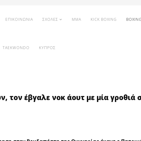
ΕΠΙΚΟΙΝΩΝΙΑ
ΣΧΟΛΕΣ
MMA
KICK BOXING
BOXIN
TAEKWONDO
ΚΥΠΡΟΣ
ν, τον έβγαλε νοκ άουτ με μία γροθιά 