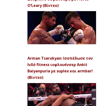
O’Leary (Βίντεο)
Arman Tsarukyan: Ισοπέδωσε τον
Ινδό fitness ινφλουένσερ Ankit
Baiyanpuria με suplex και armbar!
(Βίντεο)