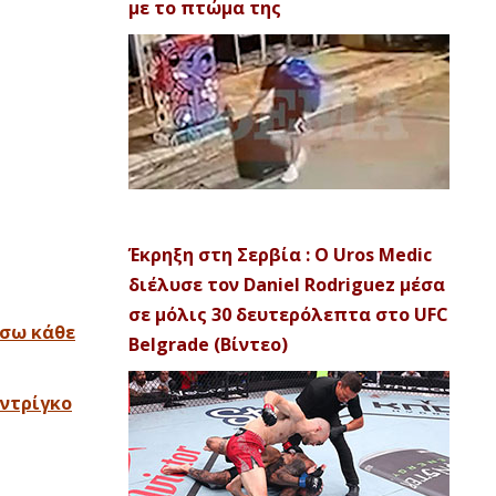
με το πτώμα της
Έκρηξη στη Σερβία : Ο Uros Medic
διέλυσε τον Daniel Rodriguez μέσα
σε μόλις 30 δευτερόλεπτα στο UFC
ίσω κάθε
Belgrade (Βίντεο)
οντρίγκο