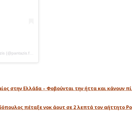
Η δημοσίευση κοινοποιήθηκε από το χρήστη Panagiotis Pantazis (@pantazis.fighters)
αίος στην Ελλάδα – Φοβούνται την ήττα και κάνουν π
αδόπουλος πέταξε νοκ άουτ σε 2 λεπτά τον αήττητο Ρ