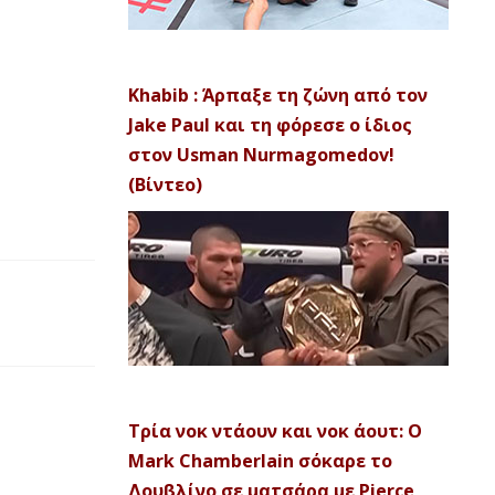
Khabib : Άρπαξε τη ζώνη από τον
Jake Paul και τη φόρεσε ο ίδιος
στον Usman Nurmagomedov!
(Βίντεο)
Τρία νοκ ντάουν και νοκ άουτ: Ο
Mark Chamberlain σόκαρε το
Δουβλίνο σε ματσάρα με Pierce