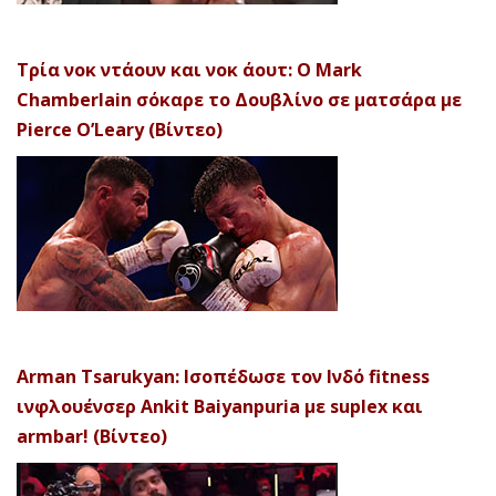
Τρία νοκ ντάουν και νοκ άουτ: Ο Mark
Chamberlain σόκαρε το Δουβλίνο σε ματσάρα με
Pierce O’Leary (Βίντεο)
Arman Tsarukyan: Ισοπέδωσε τον Ινδό fitness
ινφλουένσερ Ankit Baiyanpuria με suplex και
armbar! (Βίντεο)