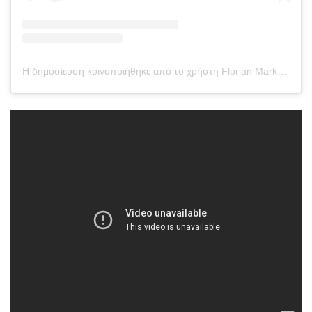
Η δημοσίευση κοινοποιήθηκε από το χρήστη Florian Marku (@florianmarku)