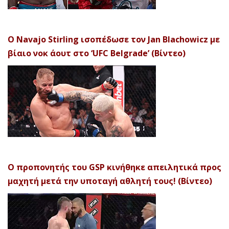
Ο Navajo Stirling ισοπέδωσε τον Jan Blachowicz με
βίαιο νοκ άουτ στο ‘UFC Belgrade’ (Βίντεο)
Ο προπονητής του GSP κινήθηκε απειλητικά προς
μαχητή μετά την υποταγή αθλητή τους! (Βίντεο)