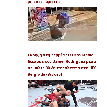
με το πτώμα της
Έκρηξη στη Σερβία : Ο Uros Medic
διέλυσε τον Daniel Rodriguez μέσα
σε μόλις 30 δευτερόλεπτα στο UFC
Belgrade (Βίντεο)