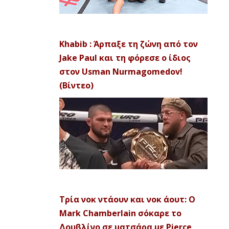
Khabib : Άρπαξε τη ζώνη από τον
Jake Paul και τη φόρεσε ο ίδιος
στον Usman Nurmagomedov!
(Βίντεο)
Τρία νοκ ντάουν και νοκ άουτ: Ο
Mark Chamberlain σόκαρε το
Δουβλίνο σε ματσάρα με Pierce