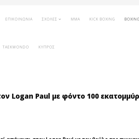
ΕΠΙΚΟΙΝΩΝΙΑ
ΣΧΟΛΕΣ
MMA
KICK BOXING
BOXIN
TAEKWONDO
ΚΥΠΡΟΣ
 τον Logan Paul με φόντο 100 εκατομμύ