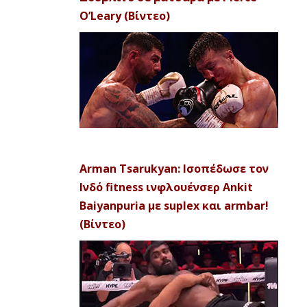
O’Leary (Βίντεο)
Arman Tsarukyan: Ισοπέδωσε τον
Ινδό fitness ινφλουένσερ Ankit
Baiyanpuria με suplex και armbar!
(Βίντεο)