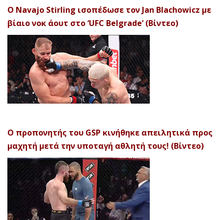
Ο Navajo Stirling ισοπέδωσε τον Jan Blachowicz με
βίαιο νοκ άουτ στο ‘UFC Belgrade’ (Βίντεο)
Ο προπονητής του GSP κινήθηκε απειλητικά προς
μαχητή μετά την υποταγή αθλητή τους! (Βίντεο)