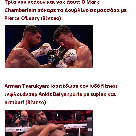
Τρία νοκ ντάουν και νοκ άουτ: Ο Mark
Chamberlain σόκαρε το Δουβλίνο σε ματσάρα με
Pierce O’Leary (Βίντεο)
Arman Tsarukyan: Ισοπέδωσε τον Ινδό fitness
ινφλουένσερ Ankit Baiyanpuria με suplex και
armbar! (Βίντεο)