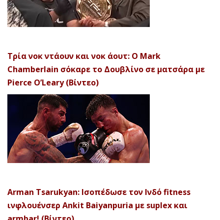
Τρία νοκ ντάουν και νοκ άουτ: Ο Mark
Chamberlain σόκαρε το Δουβλίνο σε ματσάρα με
Pierce O’Leary (Βίντεο)
Arman Tsarukyan: Ισοπέδωσε τον Ινδό fitness
ινφλουένσερ Ankit Baiyanpuria με suplex και
armbar! (Βίντεο)