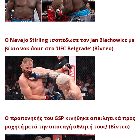
Ο Navajo Stirling ισοπέδωσε τον Jan Blachowicz με
βίαιο νοκ άουτ στο ‘UFC Belgrade’ (Βίντεο)
Ο προπονητής του GSP κινήθηκε απειλητικά προς
μαχητή μετά την υποταγή αθλητή τους! (Βίντεο)