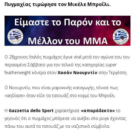
Πυγμαχίας τιμώρησε τον Μικέλε Μπροΐλι.
Ο 28χρονος Ιταλός πυγμάχος έγινε viral μετά τον αγώνα του τον
περασμένο Σάββατο για τον τελικό της κατηγορίας super
featherweight κόντρα στον
Χασάν Νοουρντίν
στην Τεργέστη.
Ο Νοουρντίν, που είναι μαροκινής καταγωγής, τόνισε πως
«αηδίασε» όταν είδε τα τατουάζ στο κορμί του Μπροΐλι.
Η
Gazzetta dello Sport
χαρακτήρισε
«απαράδεκτο»
το
γεγονός ότι ο πυγμάχος μπόρεσε να ανέβει στο ρινγκ έχοντας
πάνω του αυτά τα τατουάζ με τα ναζιστικά σύμβολα.