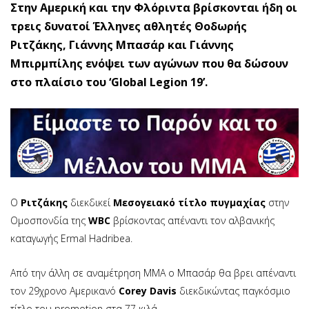
Στην Αμερική και την Φλόριντα βρίσκονται ήδη οι
τρεις δυνατοί Έλληνες αθλητές Θοδωρής
Ριτζάκης, Γιάννης Μπασάρ και Γιάννης
Μπιρμπίλης ενόψει των αγώνων που θα δώσουν
στο πλαίσιο του ‘Global Legion 19’.
O
Ριτζάκης
διεκδικεί
Μεσογειακό τίτλο πυγμαχίας
στην
Ομοσπονδία της
WBC
βρίσκοντας απέναντι τον αλβανικής
καταγωγής Ermal Hadribea.
Από την άλλη σε αναμέτρηση ΜΜΑ ο Μπασάρ θα βρει απέναντι
τον 29χρονο Αμερικανό
Corey Davis
διεκδικώντας παγκόσμιο
τίτλο του promotion στα 77 κιλά.