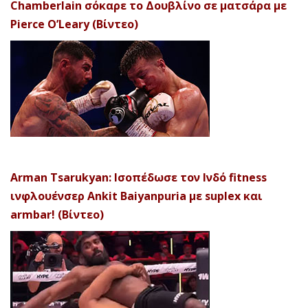
Chamberlain σόκαρε το Δουβλίνο σε ματσάρα με
Pierce O’Leary (Βίντεο)
Arman Tsarukyan: Ισοπέδωσε τον Ινδό fitness
ινφλουένσερ Ankit Baiyanpuria με suplex και
armbar! (Βίντεο)