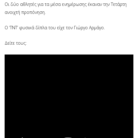
Οι δύο αθλητές για τα μέσα ενημέρωσης έκαναν την Τετάρτη
ανοιχτή προπόνηση.
Ο ‘TNT’ φυσικά δίπλα του είχε τον Γιώργο Αρμάγο.
Δείτε τους: