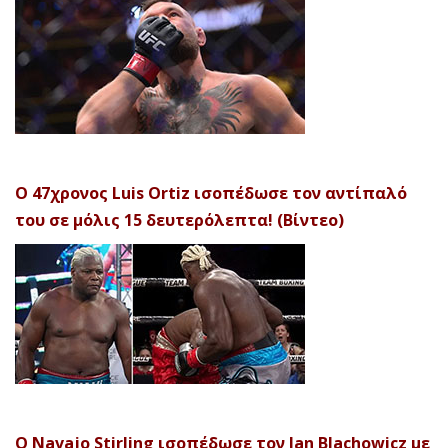
Ο 47χρονος Luis Ortiz ισοπέδωσε τον αντίπαλό
του σε μόλις 15 δευτερόλεπτα! (Βίντεο)
Ο Navajo Stirling ισοπέδωσε τον Jan Blachowicz με