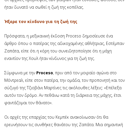
ήταν δυνατό να σωθεί η ζωή της κοπέλας.
Ήξερε τον κίνδυνο για τη ζωή της
Πρόσφατα, η μεξικανική έκδοση Proceso δημοσίευσε ένα
άρθρο όπου ο πατέρας της αδικοχαμένης αθλήτριας, Εστέμπαν
Ζαπάτα, είπε ότι η κόρη του συνειδητοποίησε ότι η μάχη
εναντίον της Χουλ ήταν κίνδυνος για τη ζωή της.
Σύμφωνα με την
Proceso
, πριν από τον μοιραίο αγώνα στο
Μόντρεαλ, είπε στον πατέρα, την ομάδα, τον προπονητή και τον
σύζυγό της Τζιοβάνι Μαρτίνες τις ακόλουθες λέξεις: «Επέλεξα
αυτόν τον δρόμο. Αν πεθάνω κατά τη διάρκεια της μάχης, έτσι
φαντάζομαι τον θάνατο».
Οι αρχές της επαρχίας του Κεμπέκ ανακοίνωσαν ότι θα
ερευνήσουν τις συνθήκες θανάτου της Ζαπάτα. Μια σημαντική