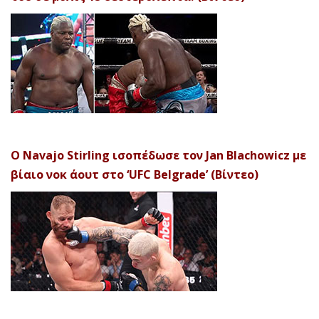
Ο Navajo Stirling ισοπέδωσε τον Jan Blachowicz με
βίαιο νοκ άουτ στο ‘UFC Belgrade’ (Βίντεο)