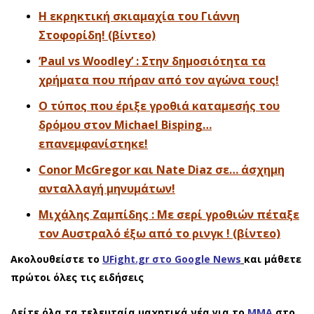
Η εκρηκτική σκιαμαχία του Γιάννη
Στοφορίδη! (βίντεο)
‘Paul vs Woodley’ : Στην δημοσιότητα τα
χρήματα που πήραν από τον αγώνα τους!
O τύπος που έριξε γροθιά καταμεσής του
δρόμου στον Michael Bisping…
επανεμφανίστηκε!
Conor McGregor και Nate Diaz σε… άσχημη
ανταλλαγή μηνυμάτων!
Μιχάλης Ζαμπίδης : Με σερί γροθιών πέταξε
τον Αυστραλό έξω από το ρινγκ ! (βίντεο)
Ακολουθείστε το
UFight.gr στο Google News
και μάθετε
πρώτοι όλες τις ειδήσεις
Δείτε όλα τα τελευταία μαχητικά νέα για το
ΜΜΑ
στο