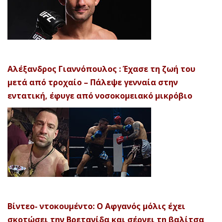
Αλέξανδρος Γιαννόπουλος : Έχασε τη ζωή του
μετά από τροχαίο – Πάλεψε γενναία στην
εντατική, έφυγε από νοσοκομειακό μικρόβιο
Βίντεο- ντοκουμέντο: Ο Αφγανός μόλις έχει
σκοτώσει την Βρετανίδα και σέρνει τη βαλίτσα