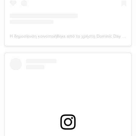
Η δημοσίευση κοινοποιήθηκε από το χρήστη Dominic Day (@domday5)