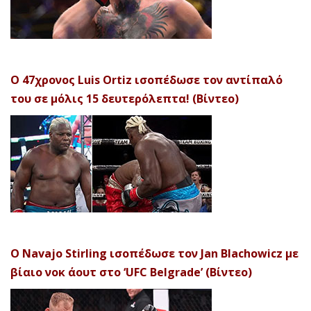
Ο 47χρονος Luis Ortiz ισοπέδωσε τον αντίπαλό
του σε μόλις 15 δευτερόλεπτα! (Βίντεο)
Ο Navajo Stirling ισοπέδωσε τον Jan Blachowicz με
βίαιο νοκ άουτ στο ‘UFC Belgrade’ (Βίντεο)