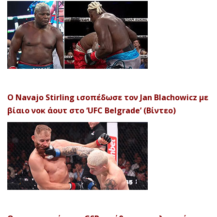
Ο Navajo Stirling ισοπέδωσε τον Jan Blachowicz με
βίαιο νοκ άουτ στο ‘UFC Belgrade’ (Βίντεο)