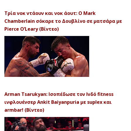
Τρία νοκ ντάουν και νοκ άουτ: Ο Mark
Chamberlain σόκαρε το Δουβλίνο σε ματσάρα με
Pierce O’Leary (Βίντεο)
Arman Tsarukyan: Ισοπέδωσε τον Ινδό fitness
ινφλουένσερ Ankit Baiyanpuria με suplex και
armbar! (Βίντεο)