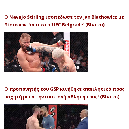
Ο Navajo Stirling ισοπέδωσε τον Jan Blachowicz με
βίαιο νοκ άουτ στο ‘UFC Belgrade’ (Βίντεο)
Ο προπονητής του GSP κινήθηκε απειλητικά προς
μαχητή μετά την υποταγή αθλητή τους! (Βίντεο)