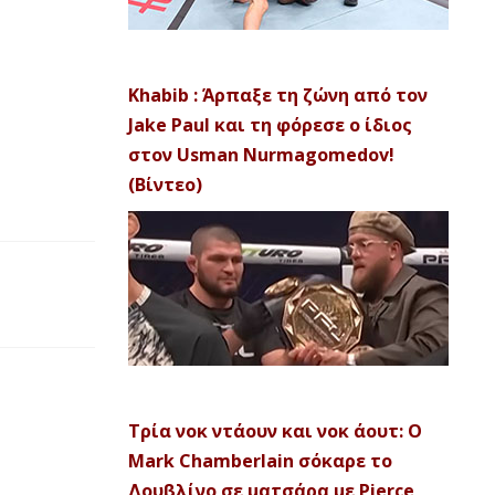
Khabib : Άρπαξε τη ζώνη από τον
Jake Paul και τη φόρεσε ο ίδιος
στον Usman Nurmagomedov!
(Βίντεο)
Τρία νοκ ντάουν και νοκ άουτ: Ο
Mark Chamberlain σόκαρε το
Δουβλίνο σε ματσάρα με Pierce