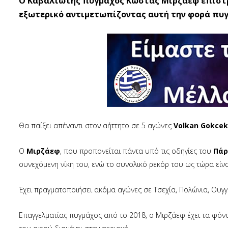
O Καβαλιώτης πυγμάχος Κώστας Μιρζάεφ επιστρέ
εξωτερικό αντιμετωπίζοντας αυτή την φορά πυγ
Θα παίξει απέναντι στον αήττητο σε 5 αγώνες
Volkan Gokcek
Ο
Μιρζάεφ
, που προπονείται πάντα υπό τις οδηγίες του
Πάρ
συνεχόμενη νίκη του, ενώ το συνολικό ρεκόρ του ως τώρα είναι 
Έχει πραγματοποιήσει ακόμα αγώνες σε Τσεχία, Πολώνια, Ουγγα
Επαγγελματίας πυγμάχος από το 2018, ο Μιρζάεφ έχει τα φόν