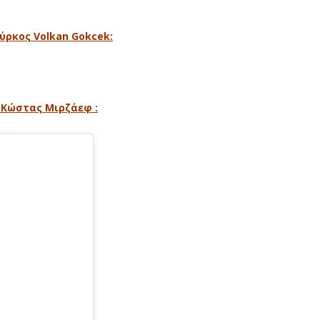
ύρκος Volkan Gokcek:
 Kώστας Μιρζάεφ :