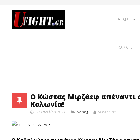
ΑΡΧΙΚΗ
KARATE
Ο Κώστας Μιρζάεφ απέναντι σ
Κολωνία!
30 Απριλίου 2021
Boxing
Super User