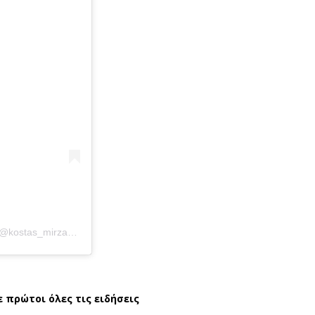
.
Η δημοσίευση κοινοποιήθηκε από το χρήστη Kostas Mirzaev (@kostas_mirzaev)
ε πρώτοι όλες τις ειδήσεις