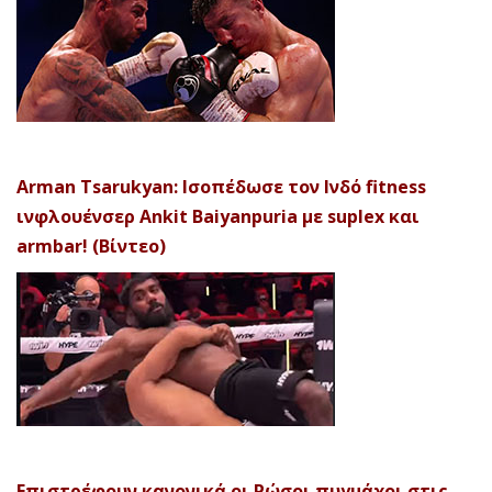
Arman Tsarukyan: Ισοπέδωσε τον Ινδό fitness
ινφλουένσερ Ankit Baiyanpuria με suplex και
armbar! (Βίντεο)
Επιστρέφουν κανονικά οι Ρώσοι πυγμάχοι στις