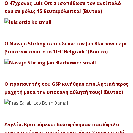
Ο 47χρονος Luis Ortiz ισοπέδωσε τον αντίπαλό
του σε μόλις 15 δευτερόλεπτα! (Βίντεο)
Ο Navajo Stirling ισοπέδωσε τον Jan Blachowicz με
βίαιο νοκ άουτ στο ‘UFC Belgrade’ (Βίντεο)
Ο προπονητής του GSP κινήθηκε απειλητικά προς
μαχητή μετά την υποταγή αθλητή τους! (Βίντεο)
Αγγλία: Κρατούμενοι δολοφόνησαν παιδόφιλο
συγκρατούμενο που είχε σκοτώσει 2χρονο παιδί