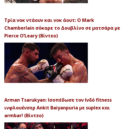
Τρία νοκ ντάουν και νοκ άουτ: Ο Mark
Chamberlain σόκαρε το Δουβλίνο σε ματσάρα με
Pierce O’Leary (Βίντεο)
Arman Tsarukyan: Ισοπέδωσε τον Ινδό fitness
ινφλουένσερ Ankit Baiyanpuria με suplex και
armbar! (Βίντεο)