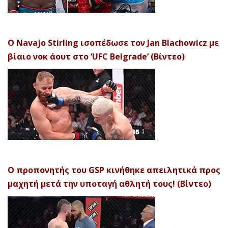
Ο Navajo Stirling ισοπέδωσε τον Jan Blachowicz με
βίαιο νοκ άουτ στο ‘UFC Belgrade’ (Βίντεο)
Ο προπονητής του GSP κινήθηκε απειλητικά προς
μαχητή μετά την υποταγή αθλητή τους! (Βίντεο)