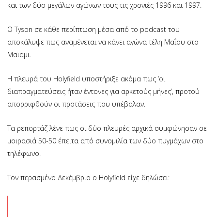
και των δύο μεγάλων αγώνων τους τις χρονιές 1996 και 1997.
Ο Τyson σε κάθε περίπτωση μέσα από το podcast του
αποκάλυψε πως αναμένεται να κάνει αγώνα τέλη Μαΐου στο
Μαϊαμι.
Η πλευρά του Holyfield υποστήριξε ακόμα πως ‘οι
διαπραγματεύσεις ήταν έντονες για αρκετούς μήνες’, προτού
απορριφθούν οι προτάσεις που υπέβαλαν.
Τα ρεπορτάζ λένε πως οι δύο πλευρές αρχικά συμφώνησαν σε
μοιρασιά 50-50 έπειτα από συνομιλία των δύο πυγμάχων στο
τηλέφωνο.
Τον περασμένο Δεκέμβριο ο Holyfield είχε δηλώσει: