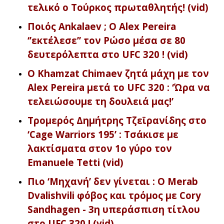
τελικό ο Τούρκος πρωταθλητής! (vid)
Ποιός Ankalaev ; Ο Alex Pereira
‘’εκτέλεσε’’ τον Ρώσο μέσα σε 80
δευτερόλεπτα στο UFC 320 ! (vid)
Ο Khamzat Chimaev ζητά μάχη με τον
Alex Pereira μετά το UFC 320 : ‘Ώρα να
τελειώσουμε τη δουλειά μας!’
Tρομερός Δημήτρης Τζεϊρανίδης στο
‘Cage Warriors 195’ : Τσάκισε με
λακτίσματα στον 1ο γύρο τον
Emanuele Tetti (vid)
Πιο ‘Μηχανή’ δεν γίνεται : Ο Merab
Dvalishvili φόβος και τρόμος με Cory
Sandhagen - 3η υπεράσπιση τίτλου
στο UFC 320 ! (vid)