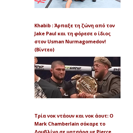
Khabib : Άρπαξε τη ζώνη από τον
Jake Paul και τη φόρεσε ο ίδιος
στον Usman Nurmagomedov!
(Βίντεο)
Τρία νοκ ντάουν και νοκ άουτ: Ο
Mark Chamberlain σόκαρε το
Δουβλίνο σε ματσάρα με Pierce