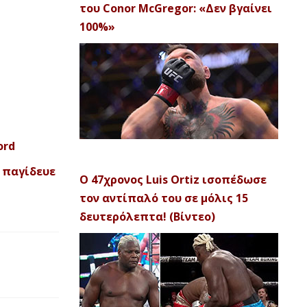
του Conor McGregor: «Δεν βγαίνει
100%»
ord
ς παγίδευε
Ο 47χρονος Luis Ortiz ισοπέδωσε
τον αντίπαλό του σε μόλις 15
δευτερόλεπτα! (Βίντεο)