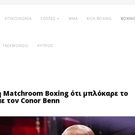
ΕΠΙΚΟΙΝΩΝΙΑ
ΣΧΟΛΕΣ
MMA
KICK BOXING
BOXIN
TAEKWONDO
ΚΥΠΡΟΣ
 τη Matchroom Boxing ότι μπλόκαρε το
ε τον Conor Benn