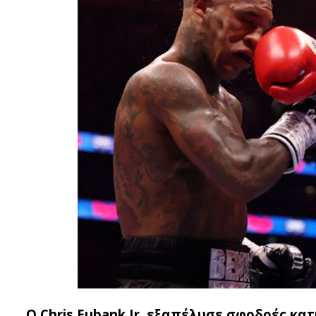
Ο Chris Eubank Jr. εξαπέλυσε σφοδρές κατ