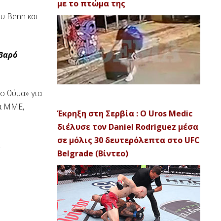
με το πτώμα της
υ Benn και
οβαρό
ο θύμα» για
τα ΜΜΕ,
Έκρηξη στη Σερβία : Ο Uros Medic
διέλυσε τον Daniel Rodriguez μέσα
σε μόλις 30 δευτερόλεπτα στο UFC
Belgrade (Βίντεο)