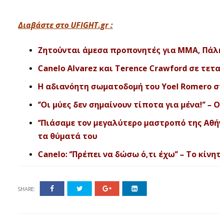
Διαβάστε στο UFIGHT.gr :
Ζητούνται άμεσα προπονητές για ΜΜΑ, Πάλη κ
Canelo Alvarez και Terence Crawford σε τετα
Η αδιανόητη σωματοδομή του Yoel Romero στα
‘’Οι μύες δεν σημαίνουν τίποτα για μένα!’’ 
‘’Πιάσαμε τον μεγαλύτερο μαστροπό της Αθήν
τα θύματά του
Canelo: ‘’Πρέπει να δώσω ό,τι έχω’’ – Το κί
SHARE: