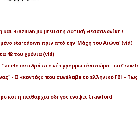
αι Brazilian Jiu Jitsu στη Δυτική Θεσσαλονίκη !
μένο staredown πριν από την ‘Μάχη του Αιώνα’ (vid)
 48 του χρόνια (vid)
– O Canelo αντιδρά στο νέο γραμμωμένο σώμα του Crawf
ας’’ - Ο «κοντός» που συνέλαβε το ελληνικό FBI – Πω
νητρο και η πειθαρχία οδηγός ενόψει Crawford