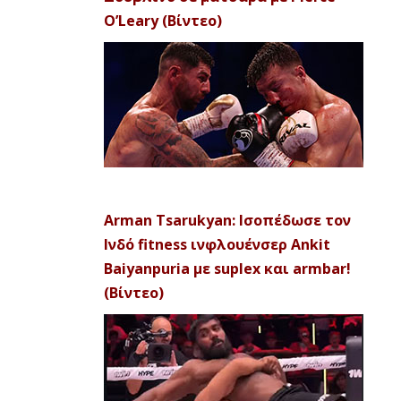
O’Leary (Βίντεο)
Arman Tsarukyan: Ισοπέδωσε τον
Ινδό fitness ινφλουένσερ Ankit
Baiyanpuria με suplex και armbar!
(Βίντεο)