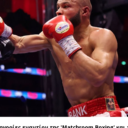
ηγορίες εναντίον της 'Matchroom Boxing' και