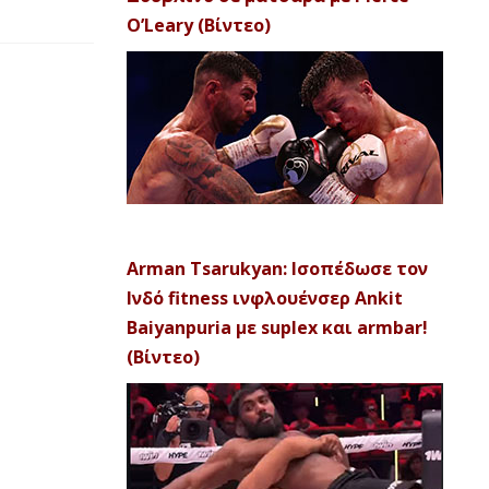
O’Leary (Βίντεο)
Arman Tsarukyan: Ισοπέδωσε τον
Ινδό fitness ινφλουένσερ Ankit
Baiyanpuria με suplex και armbar!
(Βίντεο)