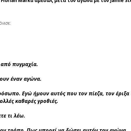
 Florian Marku αμέσως μετά τον αγώνα με τον Jamie S
όνισε:
α από πυγμαχία.
ρουν έναν αγώνα.
όσωπο. Εγώ ήμουν αυτός που τον πίεζα, τον έριξα
ολλές καθαρές γροθιές.
τε τι λέω.
τον τρόπο. Πως μπορεί να δώσει αυτόν τον αγώνα