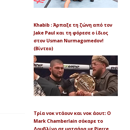
Khabib : Άρπαξε τη ζώνη από τον
Jake Paul και τη φόρεσε ο ίδιος
στον Usman Nurmagomedov!
(Βίντεο)
Τρία νοκ ντάουν και νοκ άουτ: Ο
Mark Chamberlain σόκαρε το
Δουβλίνο σε ματσάρα με Pierce