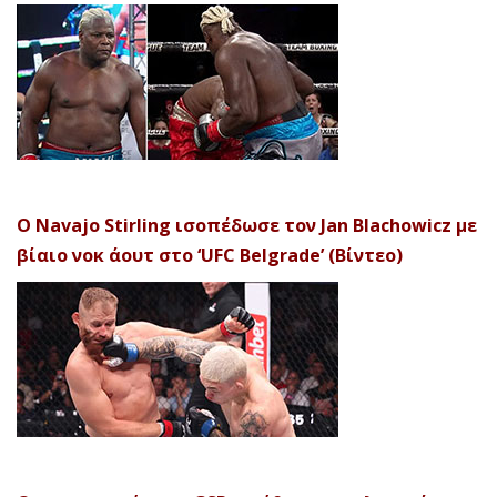
Ο Navajo Stirling ισοπέδωσε τον Jan Blachowicz με
βίαιο νοκ άουτ στο ‘UFC Belgrade’ (Βίντεο)