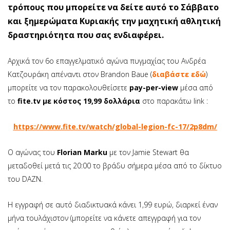
τρόπους που μπορείτε να δείτε αυτό το Σάββατο
και ξημερώματα Κυριακής την μαχητική αθλητική
δραστηριότητα που σας ενδιαφέρει.
Αρχικά τον 6ο επαγγελματικό αγώνα πυγμαχίας του Ανδρέα
Κατζουράκη απέναντι στον Brandon Baue (
διαβάστε εδώ
)
μπορείτε να τον παρακολουθείσετε
pay-per-view
μέσα από
το
fite.tv
με κόστος 19,99 δολλάρια
στο παρακάτω link :
https://www.fite.tv/watch/global-legion-fc-17/2p8dm/
O αγώνας του
Florian Marku
με τον Jamie Stewart θα
μεταδοθεί μετά τις 20:00 το βράδυ σήμερα μέσα από το δίκτυο
του DAZN.
H εγγραφή σε αυτό διαδικτυακά κάνει 1,99 ευρώ, διαρκεί έναν
μήνα τουλάχιστον (μπορείτε να κάνετε απεγγραφή για τον