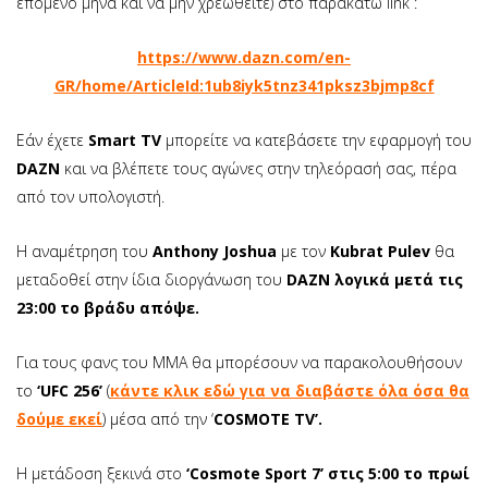
επόμενο μήνα και να μην χρεωθείτε) στο παρακάτω link :
https://www.dazn.com/en-
GR/home/ArticleId:1ub8iyk5tnz341pksz3bjmp8cf
Εάν έχετε
Smart TV
μπορείτε να κατεβάσετε την εφαρμογή του
DAZN
και να βλέπετε τους αγώνες στην τηλεόρασή σας, πέρα
από τον υπολογιστή.
Η αναμέτρηση του
Anthony Joshua
με τον
Kubrat Pulev
θα
μεταδοθεί στην ίδια διοργάνωση του
DAZN λογικά μετά τις
23:00 το βράδυ απόψε.
Για τους φανς του ΜΜΑ θα μπορέσουν να παρακολουθήσουν
το
‘UFC 256’
(
κάντε κλικ εδώ για να διαβάστε όλα όσα θα
δούμε εκεί
) μέσα από την ‘
COSMOTE TV’.
Η μετάδοση ξεκινά στο
‘Cosmote Sport 7’ στις 5:00 το πρωί