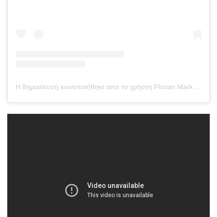
Η δημοσίευση κοινοποιήθηκε από το χρήστη Florian Marku (@florianmarku)