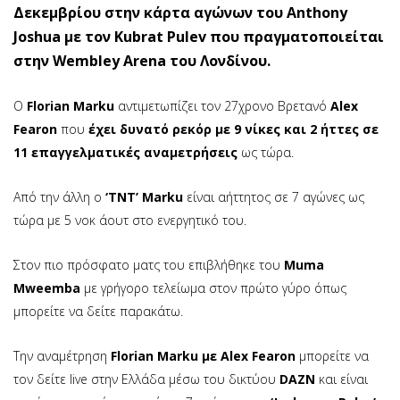
Δεκεμβρίου στην κάρτα αγώνων του Anthony
Joshua με τον Kubrat Pulev που πραγματοποιείται
στην Wembley Arena του Λονδίνου.
Ο
Florian Marku
αντιμετωπίζει τον 27χρονο Βρετανό
Alex
Fearon
που
έχει δυνατό ρεκόρ με 9 νίκες και 2 ήττες σε
11 επαγγελματικές αναμετρήσεις
ως τώρα.
Από την άλλη ο
‘TNT’ Marku
είναι αήττητος σε 7 αγώνες ως
τώρα με 5 νοκ άουτ στο ενεργητικό του.
Στον πιο πρόσφατο ματς του επιβλήθηκε του
Muma
Mweemba
με γρήγορο τελείωμα στον πρώτο γύρο όπως
μπορείτε να δείτε παρακάτω.
Την αναμέτρηση
Florian Marku με Alex Fearon
μπορείτε να
τον δείτε live στην Ελλάδα μέσω του δικτύου
DAZN
και είναι