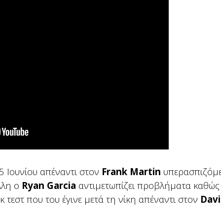
5 Iουνίου απέναντι στον
Frank Martin
υπερασπιζόμε
λλη ο
Ryan Garcia
αντιμετωπίζει προβλήματα καθώς 
κ τεστ που του έγινε μετά τη νίκη απέναντι στον
Dav