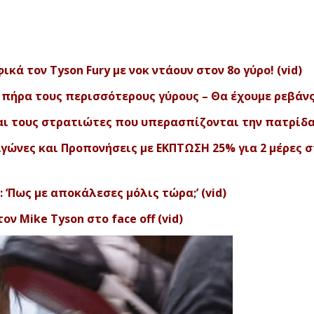
ά τον Tyson Fury με νοκ ντάουν στον 8ο γύρο! (vid)
ί πήρα τους περισσότερους γύρους – Θα έχουμε ρεβάνς!’
 και τους στρατιώτες που υπερασπίζονται την πατρίδα 
Αγώνες και Προπονήσεις με ΕΚΠΤΩΣΗ 25% για 2 μέρες 
 ‘Πως με αποκάλεσες μόλις τώρα;’ (vid)
ον Mike Tyson στο face off (vid)