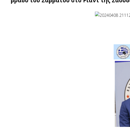
βράδυ του Σαββάτου στο Ριάντ της Σαουδι