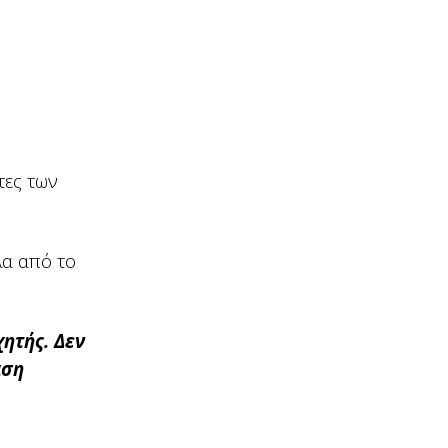
τες των
λα από το
χητής. Δεν
αση