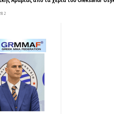
κής Αραβίας από τα χέρια του Oleksandr Usyk