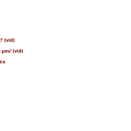
 (vid)
μου’ (vid)
στο