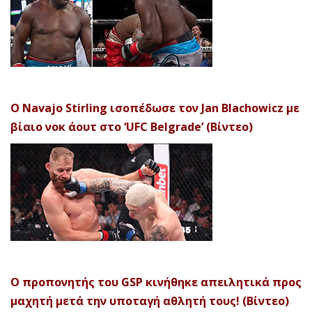
Ο Navajo Stirling ισοπέδωσε τον Jan Blachowicz με
βίαιο νοκ άουτ στο ‘UFC Belgrade’ (Βίντεο)
Ο προπονητής του GSP κινήθηκε απειλητικά προς
μαχητή μετά την υποταγή αθλητή τους! (Βίντεο)