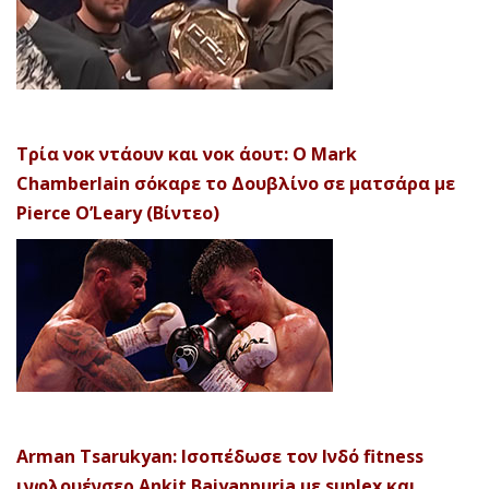
Τρία νοκ ντάουν και νοκ άουτ: Ο Mark
Chamberlain σόκαρε το Δουβλίνο σε ματσάρα με
Pierce O’Leary (Βίντεο)
Arman Tsarukyan: Ισοπέδωσε τον Ινδό fitness
ινφλουένσερ Ankit Baiyanpuria με suplex και