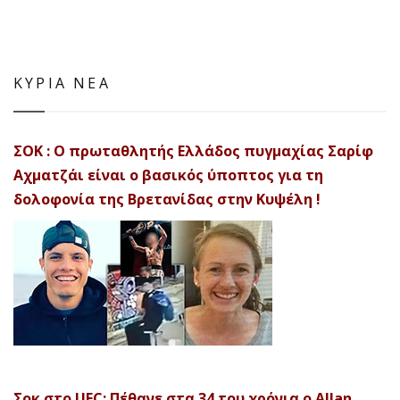
ΚΥΡΙΑ ΝΕΑ
ΣΟΚ : Ο πρωταθλητής Ελλάδος πυγμαχίας Σαρίφ
Αχματζάι είναι ο βασικός ύποπτος για τη
δολοφονία της Βρετανίδας στην Κυψέλη !
Σοκ στο UFC: Πέθανε στα 34 του χρόνια ο Allan