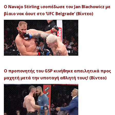
Ο Navajo Stirling ισοπέδωσε τον Jan Blachowicz με
βίαιο νοκ άουτ στο ‘UFC Belgrade’ (Βίντεο)
Ο προπονητής του GSP κινήθηκε απειλητικά προς
μαχητή μετά την υποταγή αθλητή τους! (Βίντεο)