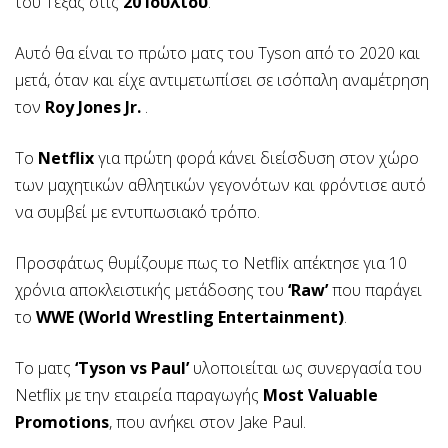
του Τέξας στις
20 Ιουλίου
.
Αυτό θα είναι το πρώτο ματς του Tyson από το 2020 και
μετά, όταν και είχε αντιμετωπίσει σε ισόπαλη αναμέτρηση
τον
Roy Jones Jr.
.
To
Netflix
για πρώτη φορά κάνει διείσδυση στον χώρο
των μαχητικών αθλητικών γεγονότων και φρόντισε αυτό
να συμβεί με εντυπωσιακό τρόπο.
Προσφάτως θυμίζουμε πως το Netflix απέκτησε για 10
χρόνια αποκλειστικής μετάδοσης του
‘Raw’
που παράγει
το
WWE (World Wrestling Entertainment)
.
Το ματς
‘Tyson vs Paul’
υλοποιείται ως συνεργασία του
Netflix με την εταιρεία παραγωγής
Most Valuable
Promotions
, που ανήκει στον Jake Paul.