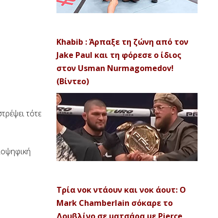
Khabib : Άρπαξε τη ζώνη από τον
Jake Paul και τη φόρεσε ο ίδιος
στον Usman Nurmagomedov!
(Βίντεο)
τρέψει τότε
ειοψηφική
Τρία νοκ ντάουν και νοκ άουτ: Ο
Mark Chamberlain σόκαρε το
Δουβλίνο σε ματσάρα με Pierce