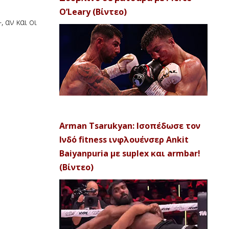
O’Leary (Βίντεο)
 αν και οι
Arman Tsarukyan: Ισοπέδωσε τον
Ινδό fitness ινφλουένσερ Ankit
Baiyanpuria με suplex και armbar!
(Βίντεο)