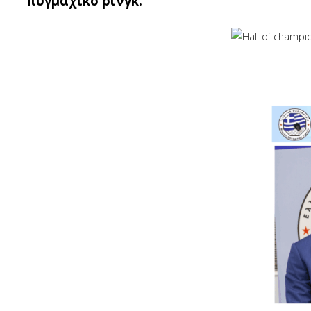
πυγμαχικό ρινγκ.