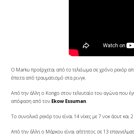
O Marku προέρχεται από το τελείωμα σε χρόνο ρεκόρ απέ
έπειτα από τραυματισμό στα ρινγκ.
Από την άλλη ο Kongo στον τελευταίο του αγώνα που έγι
απόφαση από τον
Ekow Essuman
.
Το συνολικό ρεκόρ του είναι 14 νίκες με 7 νοκ άουτ και 
Από την άλλη ο Μάρκου είναι αήττητος σε 13 επαγγελματ