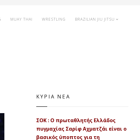
G
MUAY THAI
WRESTLING
BRAZILIAN JIU JITSU
ΚΥΡΙΑ ΝΕΑ
ΣΟΚ : Ο πρωταθλητής Ελλάδος
πυγμαχίας Σαρίφ Αχματζάι είναι ο
βασικός ύποπτος για τη