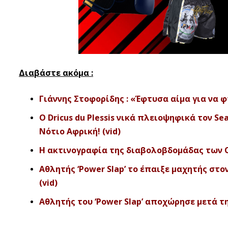
Διαβάστε ακόμα :
Γιάννης Στοφορίδης : «Έφτυσα αίμα για να φ
O Dricus du Plessis νικά πλειοψηφικά τον Se
Νότιο Αφρική! (vid)
Η ακτινογραφία της διαβολοβδομάδας των ΟΥΚ
Αθλητής ‘Power Slap’ το έπαιξε μαχητής στο
(vid)
Αθλητής του ‘Power Slap’ αποχώρησε μετά τη 