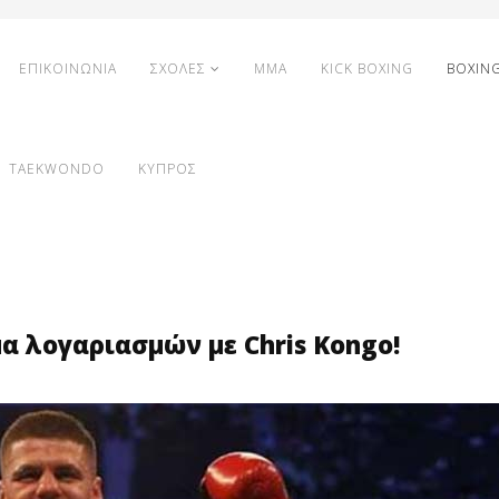
ΕΠΙΚΟΙΝΩΝΙΑ
ΣΧΟΛΕΣ
MMA
KICK BOXING
BOXIN
TAEKWONDO
ΚΥΠΡΟΣ
μα λογαριασμών με Chris Kongo!