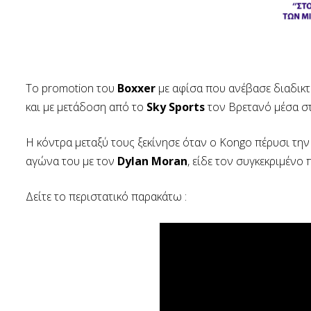
Το promotion του
Boxxer
με αφίσα που ανέβασε διαδικ
και με μετάδοση από το
Sky Sports
τον Βρετανό μέσα στ
Η κόντρα μεταξύ τους ξεκίνησε όταν ο Kongo πέρυσι τη
αγώνα του με τον
Dylan Moran
, είδε τον συγκεκριμένο
Δείτε το περιστατικό παρακάτω :