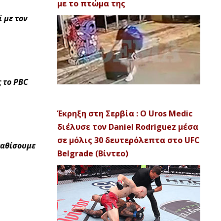
με το πτώμα της
 με τον
 το PBC
Έκρηξη στη Σερβία : Ο Uros Medic
διέλυσε τον Daniel Rodriguez μέσα
σε μόλις 30 δευτερόλεπτα στο UFC
καθίσουμε
Belgrade (Βίντεο)