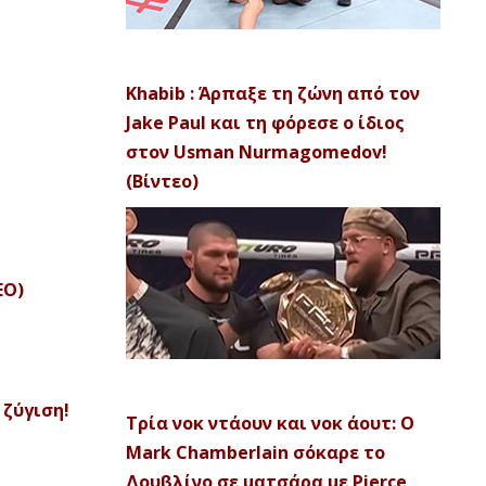
Khabib : Άρπαξε τη ζώνη από τον
Jake Paul και τη φόρεσε ο ίδιος
στον Usman Nurmagomedov!
(Βίντεο)
ΕΟ)
 ζύγιση!
Τρία νοκ ντάουν και νοκ άουτ: Ο
Mark Chamberlain σόκαρε το
Δουβλίνο σε ματσάρα με Pierce