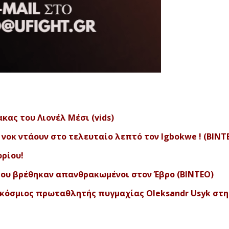
ας του Λιονέλ Μέσι (vids)
οκ ντάουν στο τελευταίο λεπτό τον Igbokwe ! (ΒΙΝΤ
ορίου!
που βρέθηκαν απανθρακωμένοι στον Έβρο (ΒΙΝΤΕΟ)
γκόσμιος πρωταθλητής πυγμαχίας Oleksandr Usyk στη