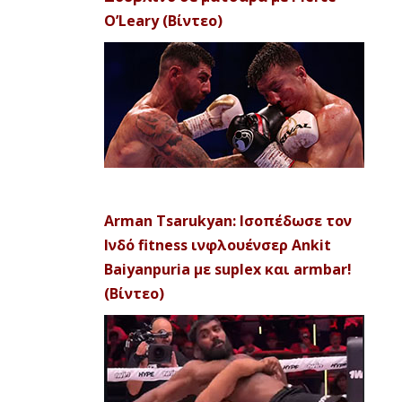
O’Leary (Βίντεο)
Arman Tsarukyan: Ισοπέδωσε τον
Ινδό fitness ινφλουένσερ Ankit
Baiyanpuria με suplex και armbar!
(Βίντεο)