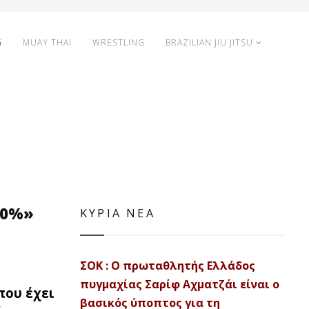
G
MUAY THAI
WRESTLING
BRAZILIAN JIU JITSU
100%»
ΚΥΡΙΑ ΝΕΑ
ΣΟΚ : Ο πρωταθλητής Ελλάδος
πυγμαχίας Σαρίφ Αχματζάι είναι ο
που έχει
βασικός ύποπτος για τη