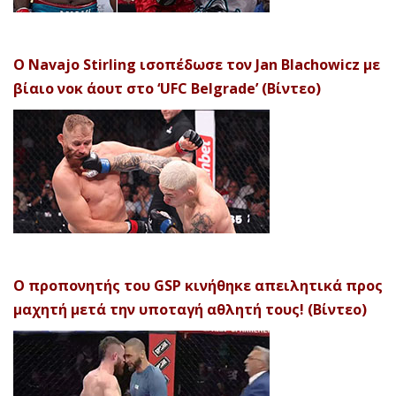
Ο Navajo Stirling ισοπέδωσε τον Jan Blachowicz με
βίαιο νοκ άουτ στο ‘UFC Belgrade’ (Βίντεο)
Ο προπονητής του GSP κινήθηκε απειλητικά προς
μαχητή μετά την υποταγή αθλητή τους! (Βίντεο)