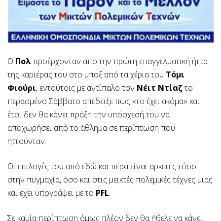
Ο
Πολ
προέρχονταν από την πρώτη επαγγελματική ήττα
της καριέρας του στο μποξ από τα χέρια του
Τόμι
Φιούρι
, εντούτοις με αντίπαλο τον
Νέιτ Ντίαζ
το
περασμένο Σάββατο απέδειξε πως «το έχει ακόμα» και
έτσι δεν θα κάνει πράξη την υπόσχεσή του να
αποχωρήσει από το άθλημα σε περίπτωση που
ηττούνταν.
Οι επιλογές του από εδώ και πέρα είναι αρκετές τόσο
στην πυγμαχία, όσο και στις μεικτές πολεμικές τέχνες μιας
και έχει υπογράψει με το
PFL
.
Σε καμία περίπτωση όμως πλέον δεν θα ήθελε να κάνει