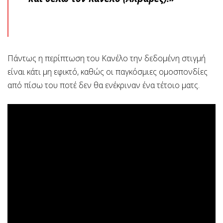
Πάντως η περίπτωση του Κανέλο την δεδομένη στιγμή
είναι κάτι μη εφικτό, καθώς οι παγκόσμιες ομοσπονδίες
από πίσω του ποτέ δεν θα ενέκριναν ένα τέτοιο ματς.