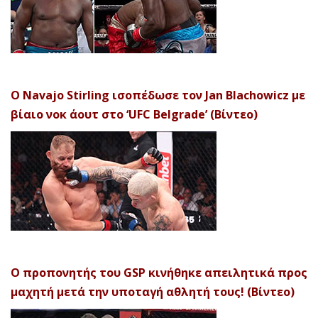
Ο Navajo Stirling ισοπέδωσε τον Jan Blachowicz με
βίαιο νοκ άουτ στο ‘UFC Belgrade’ (Βίντεο)
Ο προπονητής του GSP κινήθηκε απειλητικά προς
μαχητή μετά την υποταγή αθλητή τους! (Βίντεο)