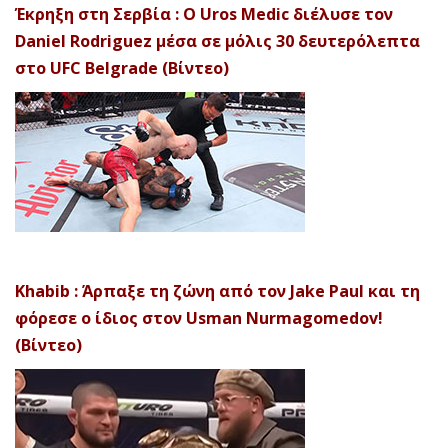
Έκρηξη στη Σερβία : Ο Uros Medic διέλυσε τον
Daniel Rodriguez μέσα σε μόλις 30 δευτερόλεπτα
στο UFC Belgrade (Βίντεο)
Khabib : Άρπαξε τη ζώνη από τον Jake Paul και τη
φόρεσε ο ίδιος στον Usman Nurmagomedov!
(Βίντεο)