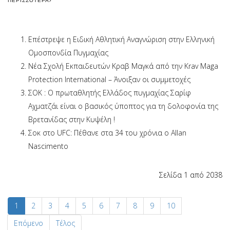
ΠΕΡΙΣΣΌΤΕΡΑ
Επέστρεψε η Ειδική Αθλητική Αναγνώριση στην Ελληνική
Ομοσπονδία Πυγμαχίας
Νέα Σχολή Εκπαιδευτών Κραβ Μαγκά από την Krav Maga
Protection International – Άνοιξαν οι συμμετοχές
ΣΟΚ : Ο πρωταθλητής Ελλάδος πυγμαχίας Σαρίφ
Αχματζάι είναι ο βασικός ύποπτος για τη δολοφονία της
Βρετανίδας στην Κυψέλη !
Σοκ στο UFC: Πέθανε στα 34 του χρόνια ο Allan
Nascimento
Σελίδα 1 από 2038
1
2
3
4
5
6
7
8
9
10
Επόμενο
Τέλος