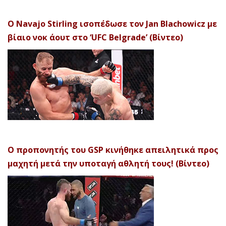
Ο Navajo Stirling ισοπέδωσε τον Jan Blachowicz με
βίαιο νοκ άουτ στο ‘UFC Belgrade’ (Βίντεο)
Ο προπονητής του GSP κινήθηκε απειλητικά προς
μαχητή μετά την υποταγή αθλητή τους! (Βίντεο)