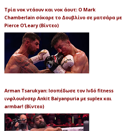
Τρία νοκ ντάουν και νοκ άουτ: Ο Mark
Chamberlain σόκαρε το Δουβλίνο σε ματσάρα με
Pierce O’Leary (Βίντεο)
Arman Tsarukyan: Ισοπέδωσε τον Ινδό fitness
ινφλουένσερ Ankit Baiyanpuria με suplex και
armbar! (Βίντεο)