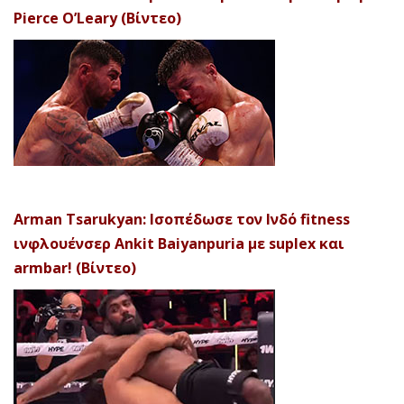
Pierce O’Leary (Βίντεο)
Arman Tsarukyan: Ισοπέδωσε τον Ινδό fitness
ινφλουένσερ Ankit Baiyanpuria με suplex και
armbar! (Βίντεο)