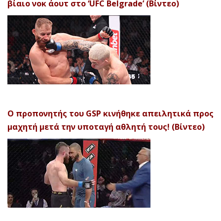
βίαιο νοκ άουτ στο ‘UFC Belgrade’ (Βίντεο)
Ο προπονητής του GSP κινήθηκε απειλητικά προς
μαχητή μετά την υποταγή αθλητή τους! (Βίντεο)