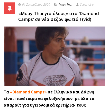
01 Σεπτεμβρίου 2020
Muay Thai
Super User
«Muay Thai για όλους» στα ‘Diamond
Camps' σε νέα σεζόν φωτιά ! (vid)
Tα
«Diamond Camps»
σε Ελληνικό και Δάφνη
είναι πανέτοιμα να φιλοξενήσουν -με όλα τα
απαραίτητα υγειονομικά κριτήρια- τους